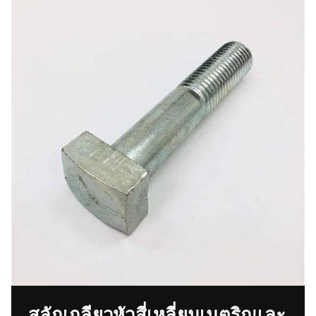
สลักเกลียวหัวสี่เหลี่ยมเมตริกและ