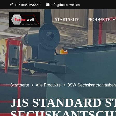
+8618868695658
info@fastenwell.cn
STARTSEITE
PRODUKTE
Startseite
Alle Produkte
BSW-Sechskantschrauben a
JIS STANDARD 
SECHSKANTSCH