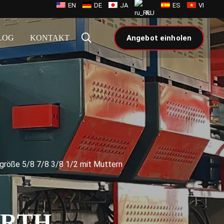
EN
DE
JA
ES
VI
RU
LOG
KONTAKT
Angebot einholen
röße 5/8 7/8 3/8 1/2 mit Muttern
ORTH