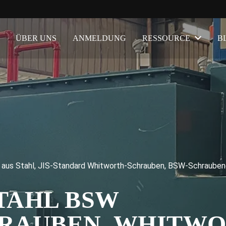
ÜBER UNS
ANMELDUNG
RESSOURCE
B
us Stahl, JIS-Standard Whitworth-Schrauben, BSW-Schraubeng
STAHL BSW
RAUBEN, WHITW