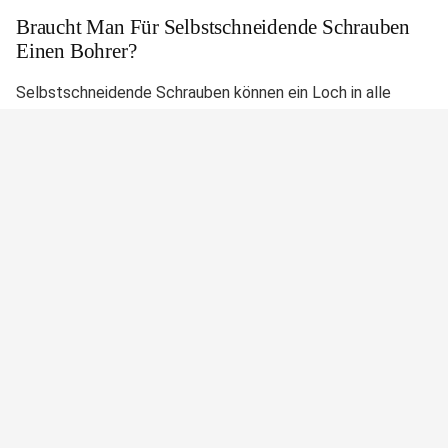
Braucht Man Für Selbstschneidende Schrauben
Einen Bohrer?
Selbstschneidende Schrauben können ein Loch in alle
Arten von weichen Materialien bohren. Der Unterschied
zwischen selbstschneidenden Schrauben und
selbstbohrenden Schrauben ist, dass selbstbohrende
Schrauben in alle Materialien von Holz bis Metall bohren
können.
Funktionieren Selbstschneidende Schrauben In
Kunststoff?
Selbstschneidende Schrauben können für die Befestigung
aller Arten von Materialien wie Holz, Kunststoff, Metall und
Ziegel verwendet werden. Einige selbstschneidende
Schrauben können ihre eigenen Löcher bohren und einige