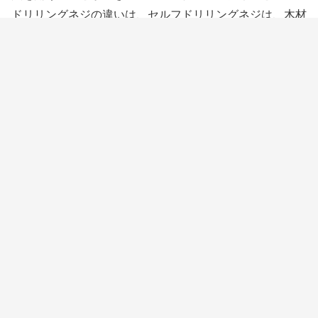
ドリリングネジの違いは、セルフドリリングネジは、木材
から金属に至るまで、あらゆる材料に穴を開けることがで
きることです。
セルフ・タッピング・スクリューはプラス
チックに使えますか？
セルフタッピングネジは、一緒に木材、プラスチック、金
属、レンガのような材料のすべての並べ替えを固定するた
めに使用することができます。いくつかのセルフタッピン
グねじは、独自の穴をタップすることができ、いくつかの
セルフタッピングねじは、インストールする前に下穴を必
要とします。
セルフドリルもセルフタッピングも同じで
すか？
セルフタッピングネジとセルフドリリングネジは互換性が