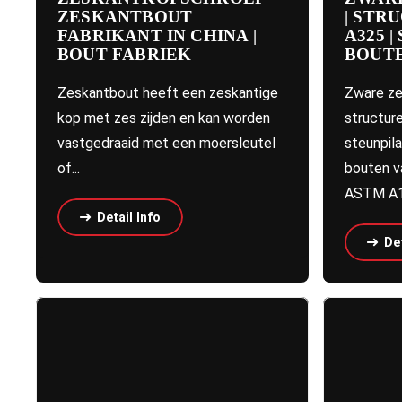
ZESKANTBOUT
| STR
FABRIKANT IN CHINA |
A325 
BOUT FABRIEK
BOUT
Zeskantbout heeft een zeskantige
Zware ze
kop met zes zijden en kan worden
structure
vastgedraaid met een moersleutel
steunpil
of...
bouten v
ASTM A19
Detail Info
Det