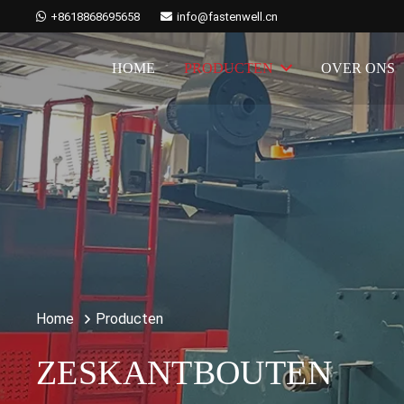
+8618868695658
info@fastenwell.cn
HOME
PRODUCTEN
OVER ONS
Home
Producten
ZESKANTBOUTEN