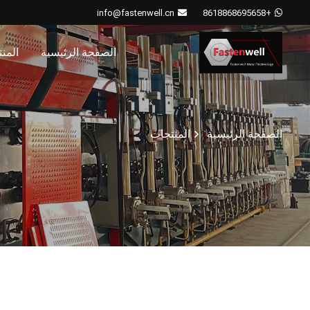
info@fastenwell.cn
+8618868695658
الصفحة الرئيسية
المن
الصفحة الرئيسية
المنتجات