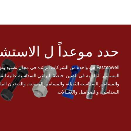
حدد موعداً ل
الاستشا
Fastenwell هي واحدة من الشركات الرائدة في مجال تصنيع
المسامير الملولبة في الصين. خاصةً البراغي السداسية عالية القو
والمسامير السداسية الثقيلة، والمسامير المسننة، والقضبان الملو
السداسي، والصواميل والغسالات.