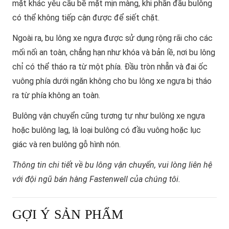
mặt khác yêu cầu bề mặt mịn màng, khi phần đầu bulông
có thể không tiếp cận được để siết chặt.
Ngoài ra, bu lông xe ngựa được sử dụng rộng rãi cho các
mối nối an toàn, chẳng hạn như khóa và bản lề, nơi bu lông
chỉ có thể tháo ra từ một phía. Đầu tròn nhẵn và đai ốc
vuông phía dưới ngăn không cho bu lông xe ngựa bị tháo
ra từ phía không an toàn.
Bulông vận chuyển cũng tương tự như bulông xe ngựa
hoặc bulông lag, là loại bulông có đầu vuông hoặc lục
giác và ren bulông gỗ hình nón.
Thông tin chi tiết về bu lông vận chuyển, vui lòng liên hệ
với đội ngũ bán hàng Fastenwell của chúng tôi.
GỢI Ý SẢN PHẨM