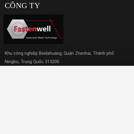
CÔNG TY
Khu công nghiệp Beidahuang, Quận Zhenhai, Thành phố
Ningbo, Trung Quốc 315200
CÁC LIÊN HỆ CỦA CHÚNG TÔI
+86 574 2628 2387
info@fastenwell.cn
THEO DÕI CHÚNG TÔI