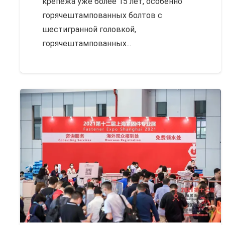
крепежа уже более 15 лет, особенно
горячештампованных болтов с
шестигранной головкой,
горячештампованных...