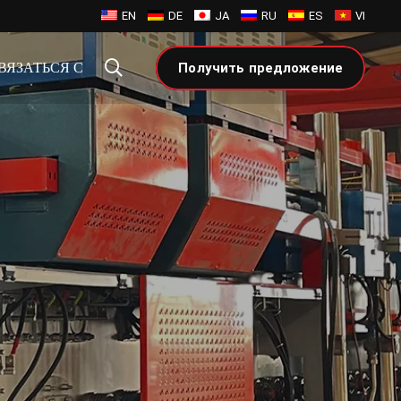
EN
DE
JA
RU
ES
VI
ВЯЗАТЬСЯ С
Получить предложение