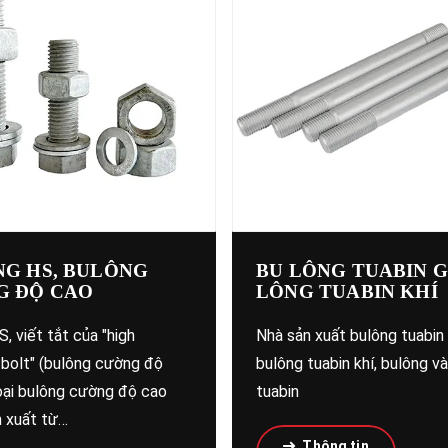
G HS, BULÔNG
BU LÔNG TUABIN G
G ĐỘ CAO
LÔNG TUABIN KHÍ
, viết tắt của "high
Nhà sản xuất bulông tuabin 
 bolt" (bulông cường độ
bulông tuabin khí, bulông và
loại bulông cường độ cao
tuabin
 xuất từ…
Thông tin