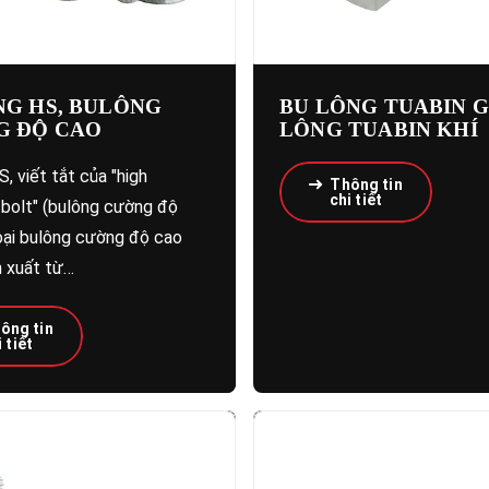
G HS, BULÔNG
BU LÔNG TUABIN G
G ĐỘ CAO
LÔNG TUABIN KHÍ
, viết tắt của "high
Thông tin
chi tiết
 bolt" (bulông cường độ
loại bulông cường độ cao
 xuất từ…
ông tin
 tiết