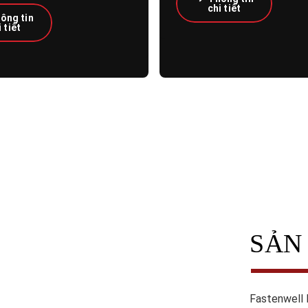
chi tiết
ông tin
 tiết
SẢN
Fastenwell l