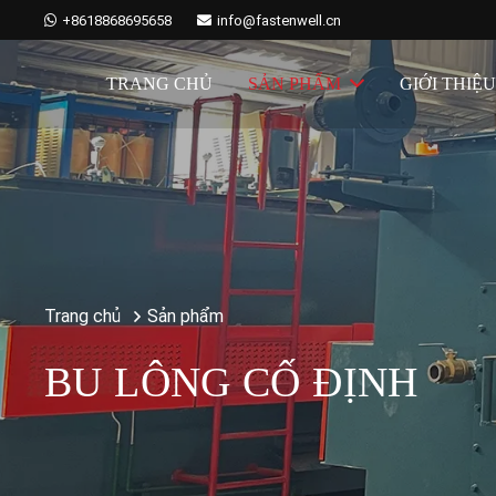
+8618868695658
info@fastenwell.cn
TRANG CHỦ
SẢN PHẨM
GIỚI THIỆ
Trang chủ
Sản phẩm
BU LÔNG CỐ ĐỊNH