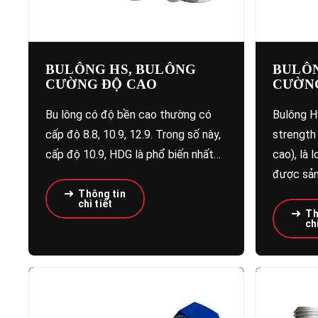
BULÔNG HS, BULÔNG
BULÔN
CƯỜNG ĐỘ CAO
CƯỜN
Bu lông có độ bền cao thường có
Bulông HS
cấp độ 8.8, 10.9, 12.9. Trong số này,
strength
cấp độ 10.9, HDG là phổ biến nhất…
cao), là 
được sản
Thông tin
chi tiết
Th
chi