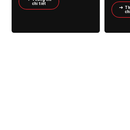
chi tiết
Th
chi