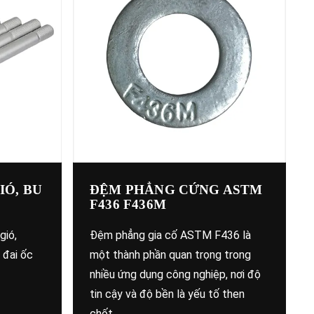
IÓ, BU
ĐỆM PHẲNG CỨNG ASTM
F436 F436M
gió,
Đệm phẳng gia cố ASTM F436 là
 đai ốc
một thành phần quan trọng trong
nhiều ứng dụng công nghiệp, nơi độ
tin cậy và độ bền là yếu tố then
chốt…