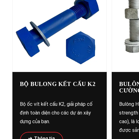
BỘ BULONG KẾT CẤU K2
BULÔN
CƯỜN
Bộ ốc vít kết cấu K2, giải pháp cố
Bulông HS
định toàn diện cho các dự án xây
strength
dựng của bạn.
cao), là 
được sản
Thông tin