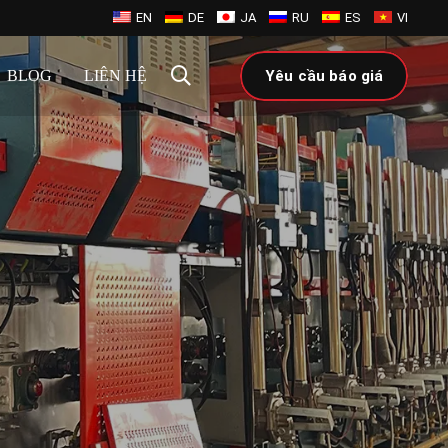
EN
DE
JA
RU
ES
VI
BLOG
LIÊN HỆ
Yêu cầu báo giá