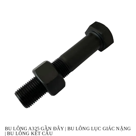
BU LÔNG A325 GẦN ĐÂY | BU LÔNG LỤC GIÁC NẶNG
| BU LÔNG KẾT CẤU