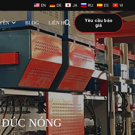
EN
DE
JA
RU
ES
VI
Yêu cầu báo
UYÊN
BLOG
LIÊN HỆ
giá
 ĐÚC NÓNG