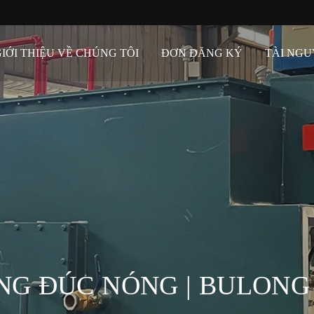
IỚI THIỆU VỀ CHÚNG TÔI
ĐƠN ĐĂNG KÝ
TÀI NG
NG ĐÚC NÓNG | BULONG