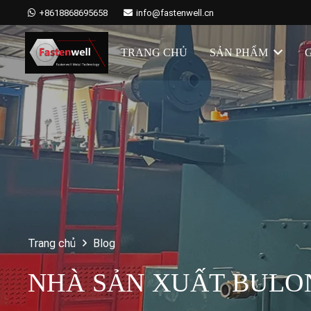
+8618868695658
info@fastenwell.cn
TRANG CHỦ
SẢN PHẨM
G
Trang chủ
Blog
NHÀ SẢN XUẤT BULO