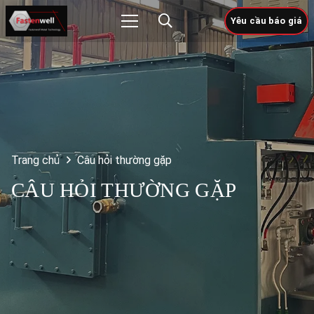
Yêu cầu báo giá
Trang chủ
Câu hỏi thường gặp
CÂU HỎI THƯỜNG GẶP