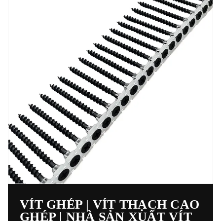
VÍT GHÉP | VÍT THẠCH CAO
GHÉP | NHÀ SẢN XUẤT VÍT