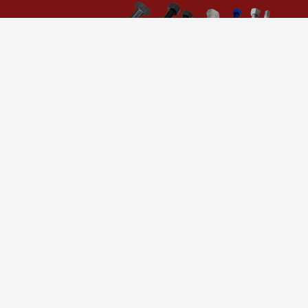
CÔNG TY
Khu công nghiệp Beidahuang, Quận Zhenhai, Thành phố
Ningbo, Trung Quốc 315200
CÁC LIÊN HỆ CỦA CHÚNG TÔI