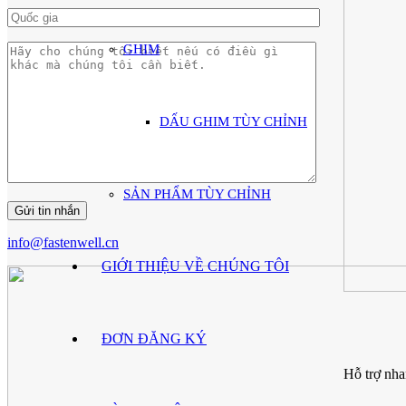
GHIM
DẤU GHIM TÙY CHỈNH
SẢN PHẨM TÙY CHỈNH
info@fastenwell.cn
GIỚI THIỆU VỀ CHÚNG TÔI
ĐƠN ĐĂNG KÝ
Hỗ trợ nha