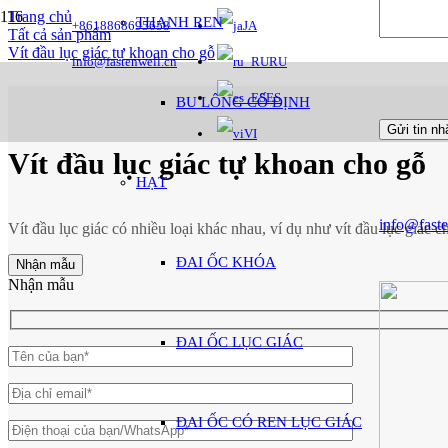
Trang chủ
THANH REN
+8618868695658
JA
Tất cả sản phẩm
Vít đầu lục giác tự khoan cho gỗ
info@fastenwell.cn
RU
ES
BU LÔNG CỐ ĐỊNH
VI
Vít đầu lục giác tự khoan cho gỗ
HẠT
info@faste
Vít đầu lục giác có nhiều loại khác nhau, ví dụ như vít đầu lục giác c
ĐAI ỐC KHÓA
Nhận mẫu
Nhận mẫu
ĐAI ỐC LỤC GIÁC
ĐAI ỐC CÓ REN LỤC GIÁC