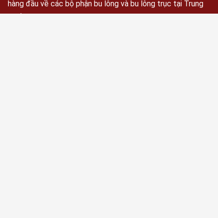
hàng đầu về các bộ phận bu lông và bu lông trục tại Trung
Quốc. Đặc biệt là các loại bu lông lục giác cường độ cao,
bu lông lục giác nặng, bu lông trục, thanh ren, bu lông lục
giác có nắp, đai ốc và vòng đệm.
Đặt lịch ngay