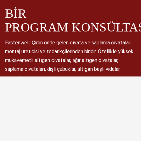
BIR
PROGRAM
KONSÜLTA
Fastenwell, Çin'in önde gelen cıvata ve saplama cıvataları
montaj üreticisi ve tedarikçilerinden biridir. Özellikle yüksek
mukavemetli altıgen cıvatalar, ağır altıgen cıvatalar,
saplama cıvataları, dişli çubuklar, altıgen başlı vidalar,
somunlar ve rondelalar.
Şimdi Planla