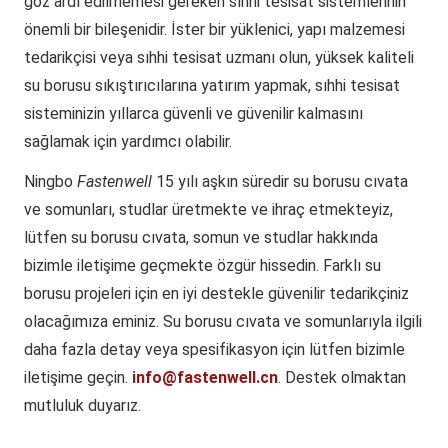
göz ardı edilmemesi gereken sıhhi tesisat sistemlerinin
önemli bir bileşenidir. İster bir yüklenici, yapı malzemesi
tedarikçisi veya sıhhi tesisat uzmanı olun, yüksek kaliteli
su borusu sıkıştırıcılarına yatırım yapmak, sıhhi tesisat
sisteminizin yıllarca güvenli ve güvenilir kalmasını
sağlamak için yardımcı olabilir.
Ningbo
Fastenwell
15 yılı aşkın süredir su borusu cıvata
ve somunları, studlar üretmekte ve ihraç etmekteyiz,
lütfen su borusu cıvata, somun ve studlar hakkında
bizimle iletişime geçmekte özgür hissedin. Farklı su
borusu projeleri için en iyi destekle güvenilir tedarikçiniz
olacağımıza eminiz. Su borusu cıvata ve somunlarıyla ilgili
daha fazla detay veya spesifikasyon için lütfen bizimle
iletişime geçin.
info@fastenwell.cn
. Destek olmaktan
mutluluk duyarız.