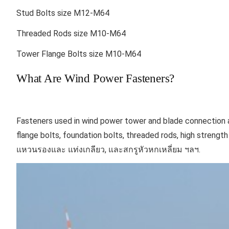
Stud Bolts size M12-M64
Threaded Rods size M10-M64
Tower Flange Bolts size M10-M64
What Are Wind Power Fasteners?
Fasteners used in w
ind power tower and blade connection 
flange bolts,
foundation bolts, threaded rods,
h
igh strengt
แหวนรองและ
แท่งเกลียว
,
และสกรูหัวหกเหลี่ยม ฯลฯ.