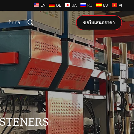
EN
DE
JA
RU
ES
VI
ติดต่อ
ขอใบเสนอราคา
ASTENERS