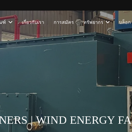
ณฑ์
เกี่ยวกับเรา
การสมัคร
ทรัพยากร
บล็อก
NERS | WIND ENERGY F