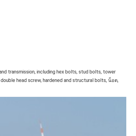
and transmission
, including hex bolts, stud bolts, tower
h double head screw
, h
ardened and structural
bolts,
น็อต,