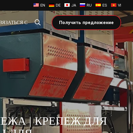
EN
DE
JA
RU
ES
VI
ВЯЗАТЬСЯ С
Получить предложение
ЕЖА | КРЕПЕЖ ДЛЯ