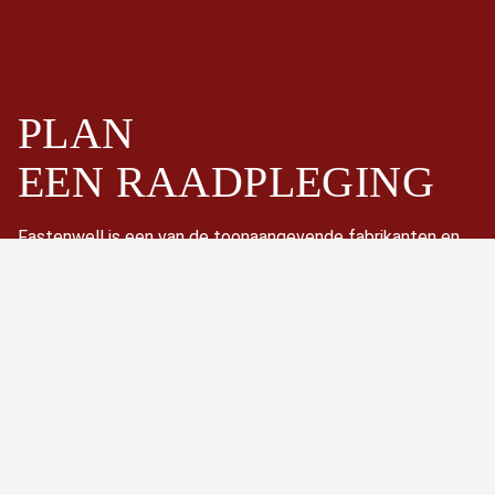
PLAN
EEN
RAADPLEGING
Fastenwell is een van de toonaangevende fabrikanten en
leveranciers van bouten en tapbouten in China. Met name
hoogsterkte zeskantbouten, zware zeskantbouten,
tapbouten, draadstangen, zeskantbouten, moeren en
ringen.
Nu plannen