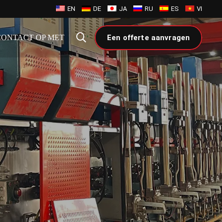
EN
DE
JA
RU
ES
VI
CONTACT OP MET
Een offerte aanvragen