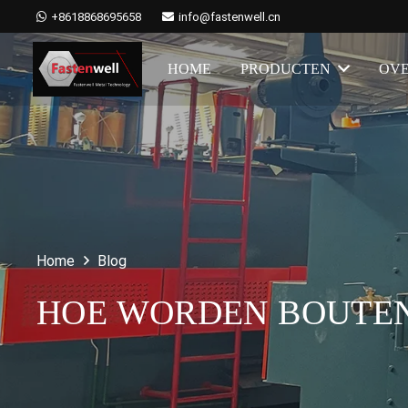
+8618868695658
info@fastenwell.cn
HOME
PRODUCTEN
OVE
Home
Blog
HOE WORDEN BOUTE