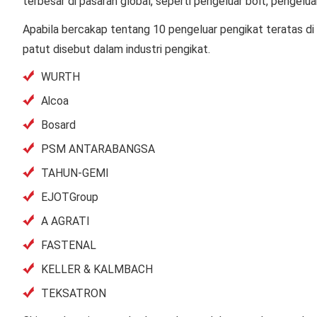
terbesar di pasaran global, seperti pengeluar bolt, pengeluar
Apabila bercakap tentang
10 pengeluar pengikat teratas di
patut disebut dalam industri pengikat.
WURTH
Alcoa
Bosard
PSM ANTARABANGSA
TAHUN-GEMI
EJOTGroup
A AGRATI
FASTENAL
KELLER & KALMBACH
TEKSATRON