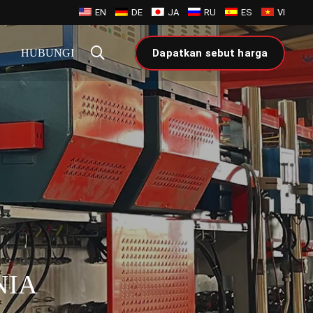
EN
DE
JA
RU
ES
VI
HUBUNGI
Dapatkan sebut harga
NIA