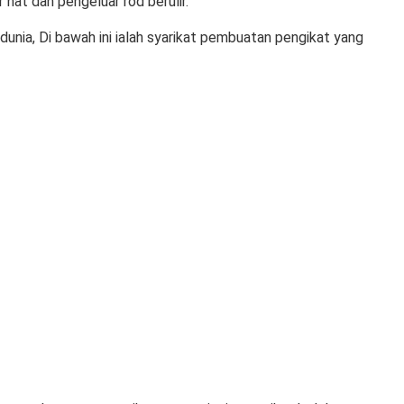
 nat dan pengeluar rod berulir.
 dunia
, Di bawah ini ialah syarikat pembuatan pengikat yang