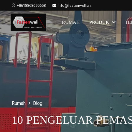
+8618868695658
info@fastenwell.cn
RUMAH
PRODUK
TE
Rumah
Blog
10 PENGELUAR PEMA