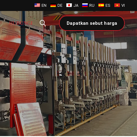
EN
DE
JA
RU
ES
VI
HUBUNGI
Dapatkan sebut harga