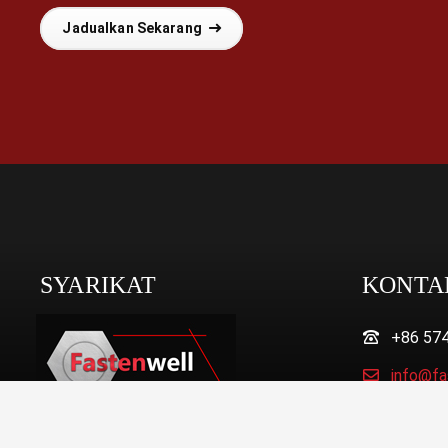
Jadualkan Sekarang
SYARIKAT
KONTA
+86 57
info@fa
Zon Perindustrian Beidahuang,