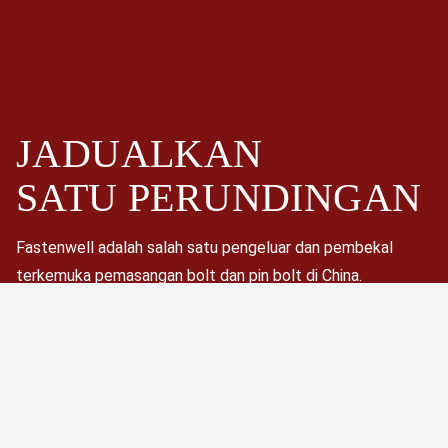
JADUALKAN
SATU
PERUNDINGAN
Fastenwell adalah salah satu pengeluar dan pembekal
terkemuka pemasangan bolt dan pin bolt di China.
Terutamanya bolt heksagon kekuatan tinggi, bolt heksagon
berat, pin bolt, rod berulir, skru topi heksagon, nat dan
pencuci.
Jadualkan Sekarang