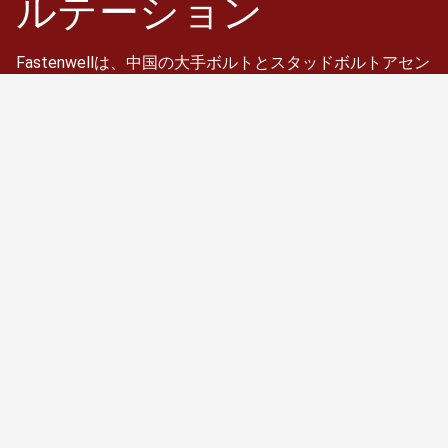
ルテーション
Fastenwellは、中国の大手ボルトとスタッドボルトアセン
ブリメーカーとサプライヤーの一つです。特に高強度六角
ボルト、重六角ボルト、スタッドボルト、ネジ棒、六角キ
ャップネジ、ナット、ワッシャー。
スケジュール