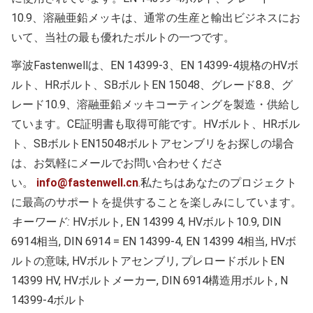
10.9、溶融亜鉛メッキは、通常の生産と輸出ビジネスにお
いて、当社の最も優れたボルトの一つです。
寧波Fastenwellは、EN 14399-3、EN 14399-4規格のHVボ
ルト、HRボルト、SBボルトEN 15048、グレード8.8、グ
レード10.9、溶融亜鉛メッキコーティングを製造・供給し
ています。CE証明書も取得可能です。HVボルト、HRボル
ト、SBボルトEN15048ボルトアセンブリをお探しの場合
は、お気軽にメールでお問い合わせくださ
い。
info@fastenwell.cn
.私たちはあなたのプロジェクト
に最高のサポートを提供することを楽しみにしています。
キーワード
:
HVボルト, EN 14399 4, HVボルト10.9, DIN
6914相当, DIN 6914 = EN 14399-4, EN 14399 4相当, HVボ
ルトの意味, HVボルトアセンブリ, プレロードボルトEN
14399 HV, HVボルトメーカー, DIN 6914構造用ボルト, N
14399-4ボルト