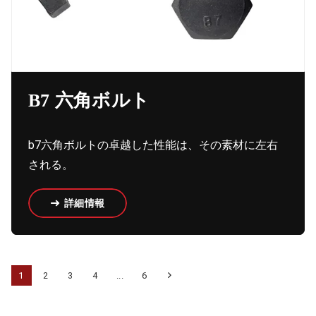
B7 六角ボルト
b7六角ボルトの卓越した性能は、その素材に左右
される。
詳細情報
1
2
3
4
...
6