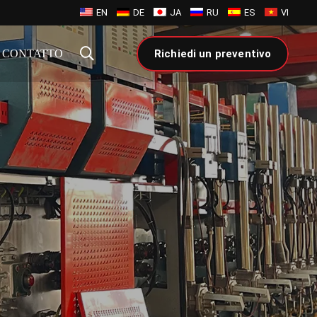
EN
DE
JA
RU
ES
VI
CONTATTO
Richiedi un preventivo