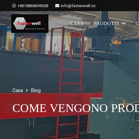
+8618868695658
info@fastenwell.cn
CASA
PRODOTTI
C
Casa
Blog
COME VENGONO PROD