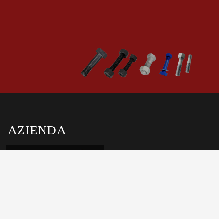
AZIENDA
Zona industriale di Beidahuang, distretto di Zhenhai, Ningbo,