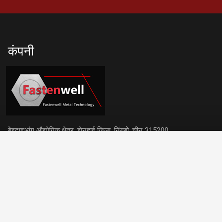
कंपनी
बेइदाहुआंग औद्योगिक क्षेत्र, झेनहाई जिला, निंगबो, चीन 315200
हमारे संपर्क
+86 574 2628 2387
info@fastenwell.cn