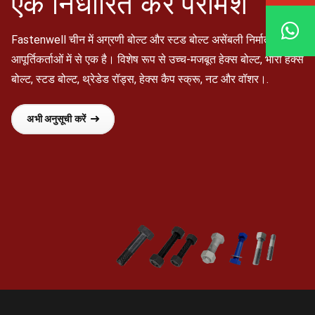
एक निर्धारित करें
परामर्श
Fastenwell चीन में अग्रणी बोल्ट और स्टड बोल्ट असेंबली निर्माताओं और
आपूर्तिकर्ताओं में से एक है। विशेष रूप से उच्च-मजबूत हेक्स बोल्ट, भारी हेक्स
बोल्ट, स्टड बोल्ट, थ्रेडेड रॉड्स, हेक्स कैप स्क्रू, नट और वॉशर।.
अभी अनुसूची करें