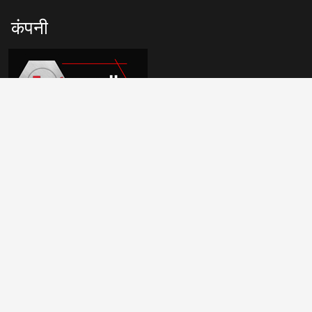
कंपनी
बेइदाहुआंग औद्योगिक क्षेत्र, झेनहाई जिला, निंगबो, चीन 315200
हमारे संपर्क
+86 574 2628 2387
info@fastenwell.cn
हमें फॉलो करें