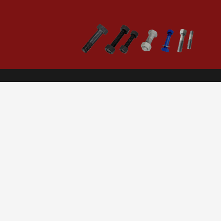
ENTREPRISE
Zone industrielle de Beidahuang, district de Zhenhai, Ningbo,
Chine 315200