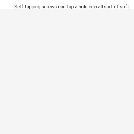
Self tapping screws can tap a hole into all sort of soft
materials. And the difference between self tapping
screws and self drilling screws is that self drilling screws
can drill into any materials from wood to metal.
Will Self Tapping Screws Work In Plastic?
Self tapping screws can used for secure all sort of
materials like wood, plastic, metal and brick together.
Some self tapping screws can tap their own holes and
some self tapping screws require a pilot hole before
installation.
Is Self Drilling And Self-Tapping The Same?
Self tapping screws and self drilling screws are not
interchangeable. All self drilling screws are self tapping