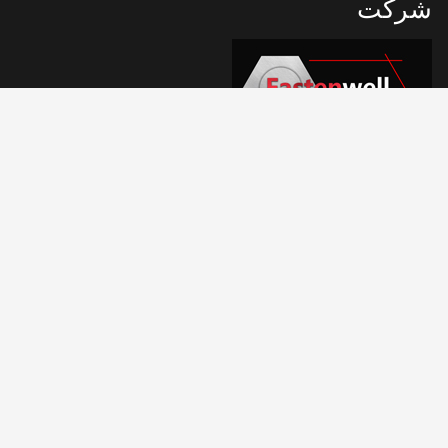
شرکت
منطقه صنعتی بیداهوانگ، ناحیه ژنهی، نینگبو، چین ۳۱۵۲۰۰
تماس‌ها
+86 574 2628 2387
info@fastenwell.cn
ما را دنبال کنید