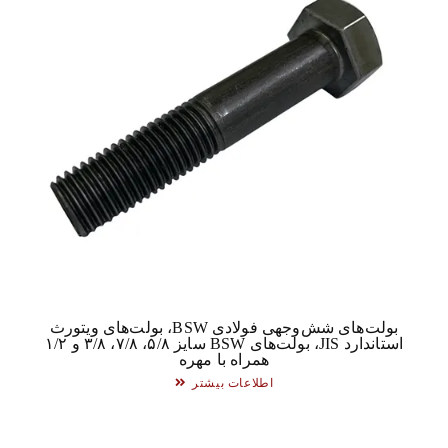
بولت‌های شش‌وجهی فولادی BSW، بولت‌های ویتورث
ب
استاندارد JIS، بولت‌های BSW سایز ۵/۸، ۷/۸، ۳/۸ و ۱/۲
همراه با مهره
اطلاعات بیشتر