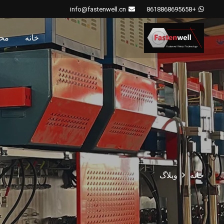
info@fastenwell.cn
+8618868695658
خانه
مح
خانه
وبلاگ