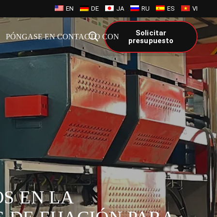
EN
DE
JA
RU
ES
VI
Solicitar
PÓNGASE EN CONTACTO CON
presupuesto
OS EN LA