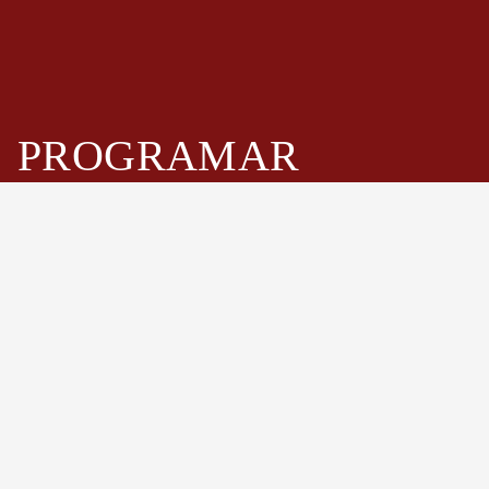
PROGRAMAR
UNA
CONSULTA
Fastenwell es uno de los principales fabricantes y
proveedores de conjuntos de pernos y espárragos de
China. Especialmente pernos hexagonales de alta
resistencia, pernos hexagonales pesados, pernos
prisioneros, varillas roscadas, tornillos de cabeza
hexagonal, tuercas y arandelas.
Programar ahora