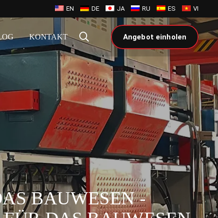
EN
DE
JA
RU
ES
VI
LOG
KONTAKT
Angebot einholen
AS BAUWESEN -