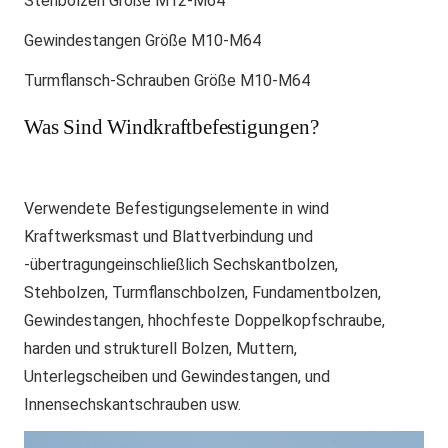
Stehbolzen Größe M12-M64
Gewindestangen Größe M10-M64
Turmflansch-Schrauben Größe M10-M64
Was Sind Windkraftbefestigungen?
Verwendete Befestigungselemente in w
ind
Kraftwerksmast und Blattverbindung und
-übertragung
einschließlich Sechskantbolzen,
Stehbolzen, Turmflanschbolzen,
Fundamentbolzen,
Gewindestangen,
h
hochfeste Doppelkopfschraube
,
h
arden und strukturell
Bolzen,
Muttern,
Unterlegscheiben und
Gewindestangen
,
und
Innensechskantschrauben usw.