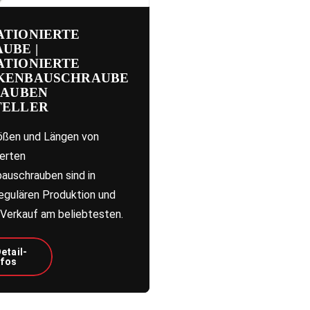
ATIONIERTE
UBE |
ATIONIERTE
KENBAUSCHRAUBE
RAUBEN
TELLER
ößen und Längen von
ierten
auschrauben sind in
regulären Produktion und
Verkauf am beliebtesten.
etail-
nfos