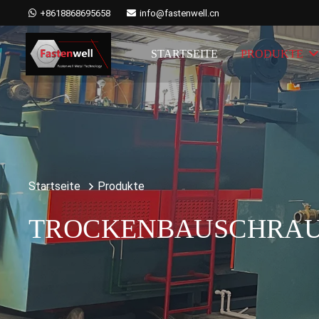
+8618868695658
info@fastenwell.cn
STARTSEITE
PRODUKTE
Startseite
Produkte
TROCKENBAUSCHRA