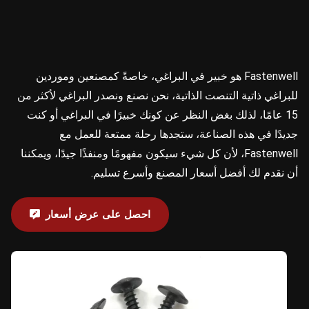
Fastenwell هو خبير في البراغي، خاصةً كمصنعين وموردين
للبراغي ذاتية التنصت الذاتية، نحن نصنع ونصدر البراغي لأكثر من
15 عامًا، لذلك بغض النظر عن كونك خبيرًا في البراغي أو كنت
جديدًا في هذه الصناعة، ستجدها رحلة ممتعة للعمل مع
Fastenwell، لأن كل شيء سيكون مفهومًا ومنفذًا جيدًا، ويمكننا
أن نقدم لك أفضل أسعار المصنع وأسرع تسليم.
احصل على عرض أسعار