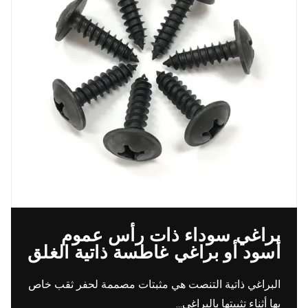
براغي سوداء ذات رأس عموم
أسود أو براغي غاطسة ذاتية الغلق
البراغي ذاتية التنصت هي مثبتات مصممة لحفر ثقب خاص
بها أثناء تثبيتها بالبراغي...