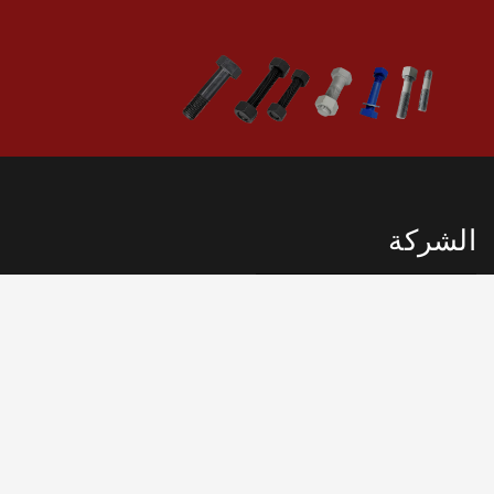
الشركة
منطقة بيداهوانغ الصناعية، منطقة تشن هاي، نينغبو، الصين 315200
جهات الاتصال لدينا