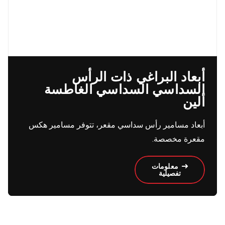
أبعاد البراغي ذات الرأس
السداسي السداسي الغاطسة
ألين
أبعاد مسامير رأس سداسي مقعر، تتوفر مسامير هكس
مقعرة مخصصة.
معلومات
تفصيلية